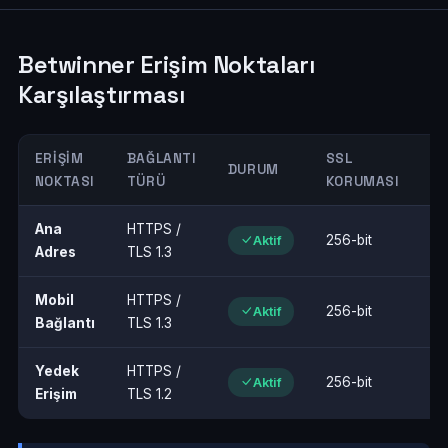
Betwinner Erişim Noktaları
Karşılaştırması
ERIŞIM
BAĞLANTI
SSL
M
DURUM
NOKTASI
TÜRÜ
KORUMASI
U
Ana
HTTPS /
256-bit
Aktif
Adres
TLS 1.3
Mobil
HTTPS /
256-bit
Aktif
Bağlantı
TLS 1.3
Yedek
HTTPS /
256-bit
Aktif
Erişim
TLS 1.2