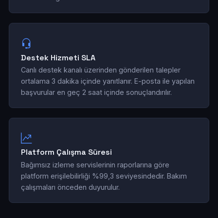
Destek Hizmeti SLA
Canlı destek kanalı üzerinden gönderilen talepler
ortalama 3 dakika içinde yanıtlanır. E-posta ile yapılan
başvurular en geç 2 saat içinde sonuçlandırılır.
Platform Çalışma Süresi
Bağımsız izleme servislerinin raporlarına göre
platform erişilebilirliği %99,3 seviyesindedir. Bakım
çalışmaları önceden duyurulur.