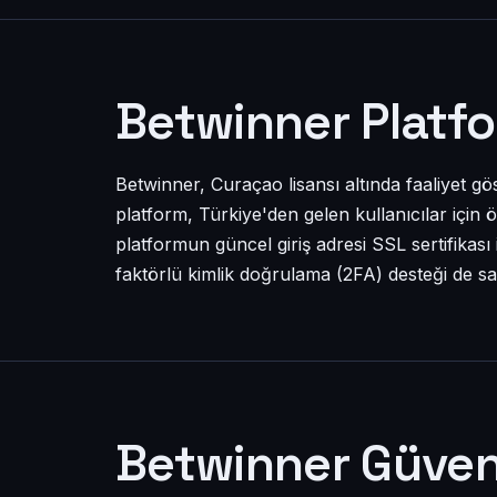
Betwinner Platfor
Betwinner, Curaçao lisansı altında faaliyet gö
platform, Türkiye'den gelen kullanıcılar için 
platformun güncel giriş adresi SSL sertifikası i
faktörlü kimlik doğrulama (2FA) desteği de s
Betwinner Güvenl