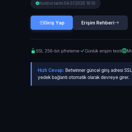
Kontrol tarihi:
04.07.2026 16:10
Giriş Yap
Erişim Rehberi
SSL 256-bit şifreleme
Günlük erişim testi
Mo
Hızlı Cevap:
Betwinner güncel giriş adresi SSL 
yedek bağlantı otomatik olarak devreye girer.