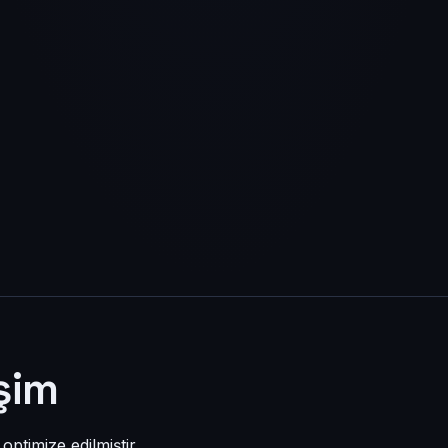
şim
ptimize edilmiştir.