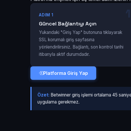
ADIM 1
Güncel Bağlantıyı Açın
Yukarıdaki "Giriş Yap" butonuna tıklayarak
SSL korumalı giriş sayfasına
yönlendirilirsiniz. Bağlantı, son kontrol tarihi
itibarıyla aktif durumdadır.
Platforma Giriş Yap
Özet:
Betwinner giriş işlemi ortalama 45 saniye 
uygulama gerekmez.